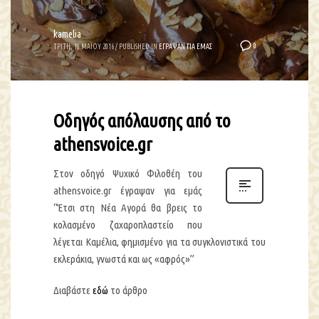
kamelia
0
ΤΡΙΤΗ, 10 ΜΑΪΟΥ 2016
/
PUBLISHED IN
ΕΓΡΑΨΑΝ ΓΙΑ ΕΜΑΣ
Οδηγός απόλαυσης από το
athensvoice.gr
Στον οδηγό Ψυχικό Φιλοθέη του
athensvoice.gr έγραψαν για εμάς
“Έτσι στη Νέα Αγορά θα βρεις το
κολασμένο ζαχαροπλαστείο που
λέγεται Καμέλια, φημισμένο για τα συγκλονιστικά του
εκλεράκια, γνωστά και ως «αφρός»”
Διαβάστε
εδώ
το άρθρο