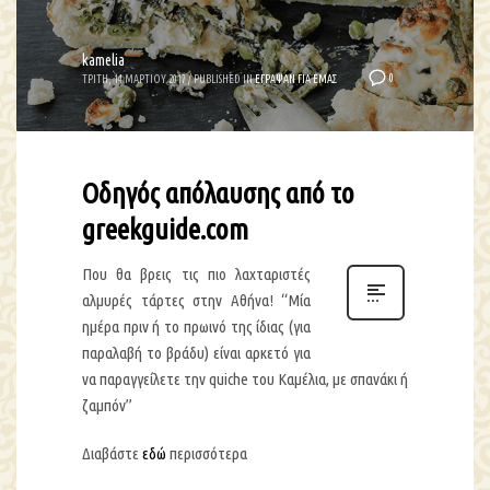
kamelia
0
ΤΡΙΤΗ, 14 ΜΑΡΤΙΟΥ 2017
/
PUBLISHED IN
ΕΓΡΑΨΑΝ ΓΙΑ ΕΜΑΣ
Οδηγός απόλαυσης από το
greekguide.com
Που θα βρεις τις πιο λαχταριστές
αλμυρές τάρτες στην Αθήνα! “Μία
ημέρα πριν ή το πρωινό της ίδιας (για
παραλαβή το βράδυ) είναι αρκετό για
να παραγγείλετε την quiche του Καμέλια, με σπανάκι ή
ζαμπόν”
Διαβάστε
εδώ
περισσότερα